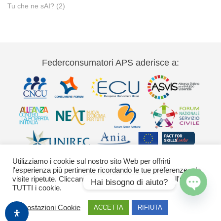
Tu che ne sAI?
(2)
Federconsumatori APS aderisce a:
Utilizziamo i cookie sul nostro sito Web per offrirti
l'esperienza più pertinente ricordando le tue preferenze e le
visite ripetute. Cliccando su "Accetta" acconsenti all'uso di
Hai bisogno di aiuto?
TUTTI i cookie.
Via Palestro 11 00185 Roma - tel 06
Open
Impostazioni Cookie
ACCETTA
RIFIUTA
42020755-9 federconsumatori@federconsumatori.it Ufficio stampa tel: 06
chaty
42020755 ufficiostampa@federconsumatori.it -
Cookies Policy