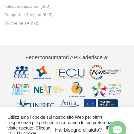
Telecomunicazioni
(300)
Trasporti e Turismo
(626)
Tu che ne sAI?
(2)
Federconsumatori APS aderisce a:
Utilizziamo i cookie sul nostro sito Web per offrirti
l'esperienza più pertinente ricordando le tue preferenze e le
visite ripetute. Cliccando su "Accetta" acconsenti all'uso di
Hai bisogno di aiuto?
TUTTI i cookie.