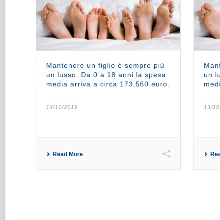
Mantenere un figlio è sempre più
Mant
un lusso. Da 0 a 18 anni la spesa
un l
media arriva a circa 173.560 euro.
medi
14/10/2019
13/10
Read More
Re