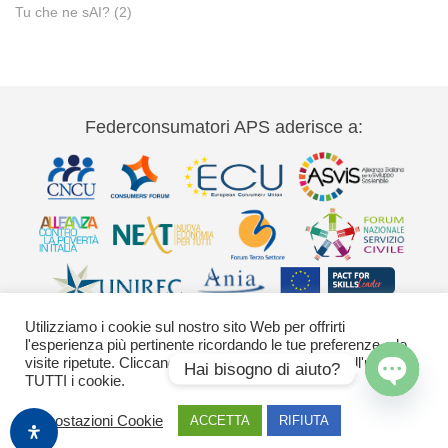
Tu che ne sAI?
(2)
Federconsumatori APS aderisce a:
Utilizziamo i cookie sul nostro sito Web per offrirti
l'esperienza più pertinente ricordando le tue preferenze e le
visite ripetute. Cliccando su "Accetta" acconsenti all'uso di
Hai bisogno di aiuto?
TUTTI i cookie.
Via Palestro 11 00185 Roma - tel 06
Open
Impostazioni Cookie
ACCETTA
RIFIUTA
42020755-9 federconsumatori@federconsumatori.it Ufficio stampa tel: 06
chaty
42020755 ufficiostampa@federconsumatori.it -
Cookies Policy