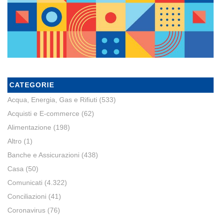
CATEGORIE
Acqua, Energia, Gas e Rifiuti
(533)
Acquisti e E-commerce
(62)
Alimentazione
(198)
Altro
(1)
Banche e Assicurazioni
(438)
Casa
(50)
Comunicati
(4.322)
Conciliazioni
(41)
Coronavirus
(76)