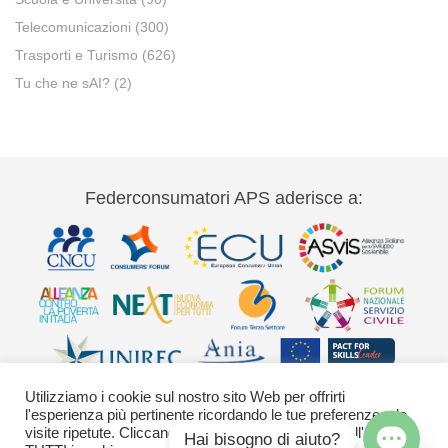
Telecomunicazioni
(300)
Trasporti e Turismo
(626)
Tu che ne sAI?
(2)
Federconsumatori APS aderisce a:
Utilizziamo i cookie sul nostro sito Web per offrirti
l'esperienza più pertinente ricordando le tue preferenze e le
visite ripetute. Cliccando su "Accetta" acconsenti all'uso di
Hai bisogno di aiuto?