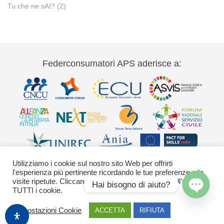
Tu che ne sAI?
(2)
Federconsumatori APS aderisce a:
Utilizziamo i cookie sul nostro sito Web per offrirti
l'esperienza più pertinente ricordando le tue preferenze e le
visite ripetute. Cliccando su "Accetta" acconsenti all'uso di
Hai bisogno di aiuto?
TUTTI i cookie.
Via Palestro 11 00185 Roma - tel 06
Open
Impostazioni Cookie
ACCETTA
RIFIUTA
42020755-9 federconsumatori@federconsumatori.it Ufficio stampa tel: 06
chaty
42020755 ufficiostampa@federconsumatori.it -
Cookies Policy