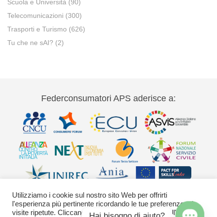
Scuola e Università
(90)
Telecomunicazioni
(300)
Trasporti e Turismo
(626)
Tu che ne sAI?
(2)
Federconsumatori APS aderisce a:
Utilizziamo i cookie sul nostro sito Web per offrirti
l'esperienza più pertinente ricordando le tue preferenze e le
visite ripetute. Cliccando su "Accetta" acconsenti all'uso di
Hai bisogno di aiuto?