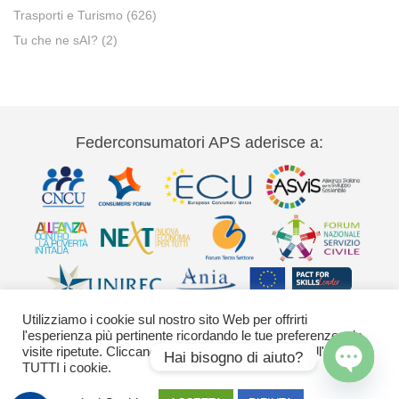
Trasporti e Turismo
(626)
Tu che ne sAI?
(2)
Federconsumatori APS aderisce a:
Utilizziamo i cookie sul nostro sito Web per offrirti
l'esperienza più pertinente ricordando le tue preferenze e le
visite ripetute. Cliccando su "Accetta" acconsenti all'uso di
Hai bisogno di aiuto?
TUTTI i cookie.
Via Palestro 11 00185 Roma - tel 06
Open