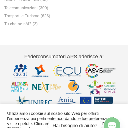
Telecomunicazioni
(300)
Trasporti e Turismo
(626)
Tu che ne sAI?
(2)
Federconsumatori APS aderisce a:
Utilizziamo i cookie sul nostro sito Web per offrirti
l'esperienza più pertinente ricordando le tue preferenze e le
visite ripetute. Cliccando su "Accetta" acconsenti all'uso di
Hai bisogno di aiuto?