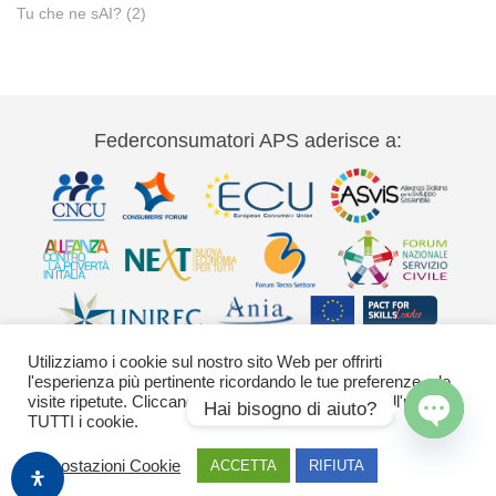
Tu che ne sAI?
(2)
Federconsumatori APS aderisce a:
Utilizziamo i cookie sul nostro sito Web per offrirti
l'esperienza più pertinente ricordando le tue preferenze e le
visite ripetute. Cliccando su "Accetta" acconsenti all'uso di
Hai bisogno di aiuto?
TUTTI i cookie.
Via Palestro 11 00185 Roma - tel 06
Open
Impostazioni Cookie
ACCETTA
RIFIUTA
42020755-9 federconsumatori@federconsumatori.it Ufficio stampa tel: 06
chaty
42020755 ufficiostampa@federconsumatori.it -
Cookies Policy