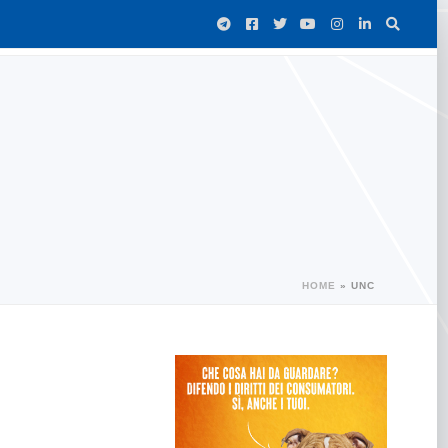
HOME
»
UNC