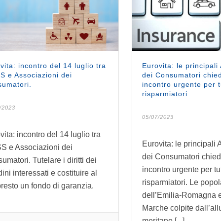
vita: incontro del 14 luglio tra
Eurovita: le principali
S e Associazioni dei
dei Consumatori chie
umatori.
incontro urgente per t
risparmiatori
/2023
05/07/2023
ita: incontro del 14 luglio tra
Eurovita: le principali
S e Associazioni dei
dei Consumatori chie
matori. Tutelare i diritti dei
incontro urgente per tu
dini interessati e costituire al
risparmiatori. Le popol
presto un fondo di garanzia.
dell’Emilia-Romagna e
Marche colpite dall’al
meritano [...]