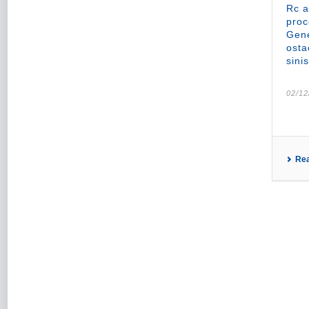
Rc a
proc
Gene
osta
sinis
02/12
Re