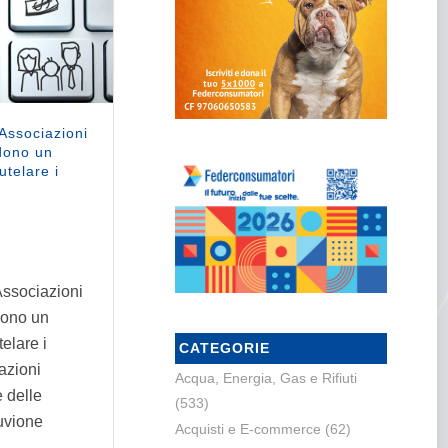
 Associazioni
dono un
utelare i
 Associazioni
dono un
telare i
CATEGORIE
azioni
Acqua, Energia, Gas e Rifiuti
 delle
(533)
luvione
Acquisti e E-commerce
(62)