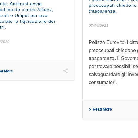
uto: Antitrust avvia
preoccupati chiedono
edimento contro Allianz,
trasparenza.
rali e Unipol per aver
colato la liquidazione dei
07/04/2023
tri.
/2020
Polizze Eurovita: i citt
preoccupati chiedono 
trasparenza. Il Govern
per trovare possibili so
ad More
salvaguardare gli inve
consumatori.
Read More