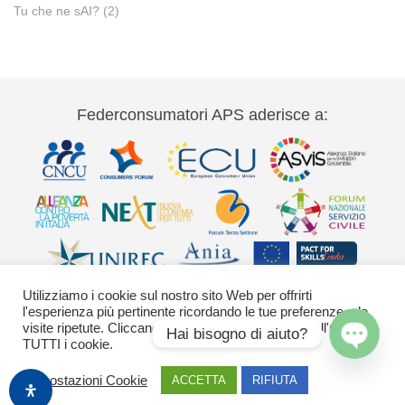
Tu che ne sAI?
(2)
Federconsumatori APS aderisce a:
Utilizziamo i cookie sul nostro sito Web per offrirti
l'esperienza più pertinente ricordando le tue preferenze e le
visite ripetute. Cliccando su "Accetta" acconsenti all'uso di
Hai bisogno di aiuto?
TUTTI i cookie.
Via Palestro 11 00185 Roma - tel 06
Open
Impostazioni Cookie
ACCETTA
RIFIUTA
42020755-9 federconsumatori@federconsumatori.it Ufficio stampa tel: 06
chaty
42020755 ufficiostampa@federconsumatori.it -
Cookies Policy