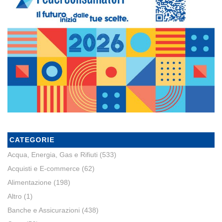
CATEGORIE
Acqua, Energia, Gas e Rifiuti
(533)
Acquisti e E-commerce
(62)
Alimentazione
(198)
Altro
(1)
Banche e Assicurazioni
(438)