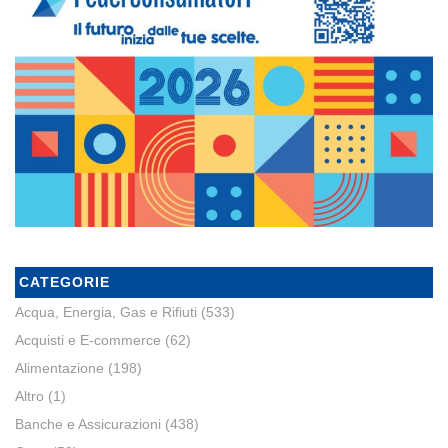
CATEGORIE
Acqua, Energia, Gas e Rifiuti
(533)
Acquisti e E-commerce
(62)
Alimentazione
(198)
Altro
(1)
Banche e Assicurazioni
(438)