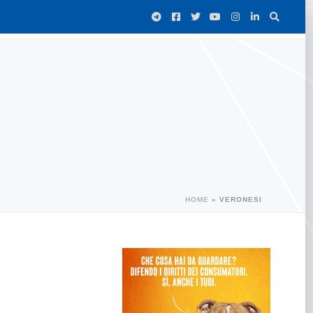
HOME
»
VERONESI