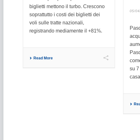
biglietti mettono il turbo. Crescono
05/04
soprattutto i costi dei biglietti dei
voli sulle tratte nazionali,
Pasq
registrando mediamente il +81%.
acqu
aume
Pasq
Read More
come
su 7
casa
Re