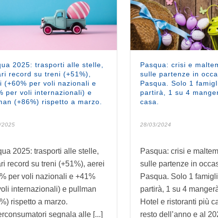
ua 2025: trasporti alle stelle,
Pasqua: crisi e malte
ari record su treni (+51%),
sulle partenze in occa
i (+60% per voli nazionali e
Pasqua. Solo 1 famigl
 per voli internazionali) e
partirà, 1 su 4 manger
man (+86%) rispetto a marzo.
casa.
/2025
28/03/2024
ua 2025: trasporti alle stelle,
Pasqua: crisi e malte
ari record su treni (+51%), aerei
sulle partenze in occa
% per voli nazionali e +41%
Pasqua. Solo 1 famigli
voli internazionali) e pullman
partirà, 1 su 4 mangerà
%) rispetto a marzo.
Hotel e ristoranti più ca
rconsumatori segnala alle [...]
resto dell’anno e al 20