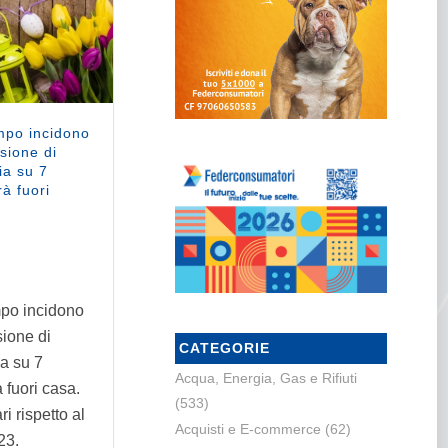
mpo incidono
sione di
ia su 7
à fuori
mpo incidono
sione di
CATEGORIE
a su 7
Acqua, Energia, Gas e Rifiuti
 fuori casa.
(533)
ri rispetto al
Acquisti e E-commerce
(62)
23.