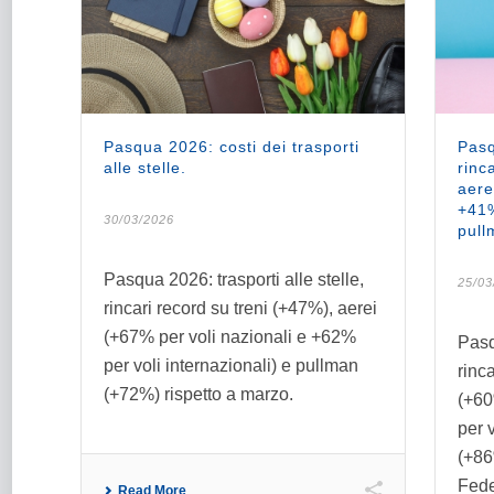
Pasqua 2026: costi dei trasporti
Pasq
alle stelle.
rinc
aere
+41%
30/03/2026
pull
Pasqua 2026: trasporti alle stelle,
25/03
rincari record su treni (+47%), aerei
(+67% per voli nazionali e +62%
Pasq
per voli internazionali) e pullman
rinc
(+72%) rispetto a marzo.
(+60
per 
(+86
Fede
Read More