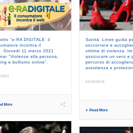
etto “e-RA DIGITALE: il
Sanità: Linee guida p
umatore incontra il
soccorrere e accoglie
. Giovedì 11 marzo 2021
vittime di violenza. 
nar “Violenze alla persona,
assicurare un vero e 
king e bullismo online”.
percorso di accoglien
assistenza e protezio
/2021
01/02/2018
ad More
Read More