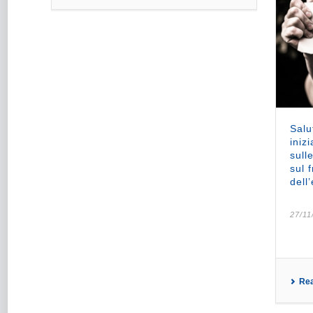
Salu
iniz
sull
sul 
dell
27/11
Re