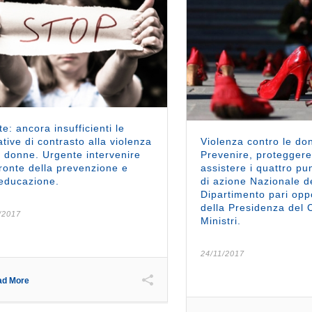
te: ancora insufficienti le
iative di contrasto alla violenza
Violenza contro le do
e donne. Urgente intervenire
Prevenire, proteggere
fronte della prevenzione e
assistere i quattro pu
’educazione.
di azione Nazionale d
Dipartimento pari opp
della Presidenza del C
/2017
Ministri.
24/11/2017
ad More