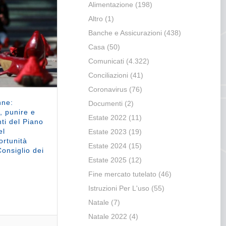
Alimentazione
(198)
Altro
(1)
Banche e Assicurazioni
(438)
Casa
(50)
Comunicati
(4.322)
Conciliazioni
(41)
Coronavirus
(76)
nne:
Documenti
(2)
, punire e
Estate 2022
(11)
nti del Piano
el
Estate 2023
(19)
ortunità
Estate 2024
(15)
onsiglio dei
Estate 2025
(12)
Fine mercato tutelato
(46)
Istruzioni Per L'uso
(55)
Natale
(7)
Natale 2022
(4)