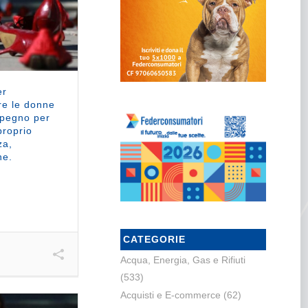
er
re le donne
Impegno per
proprio
za,
ne.
CATEGORIE
Acqua, Energia, Gas e Rifiuti
(533)
Acquisti e E-commerce
(62)