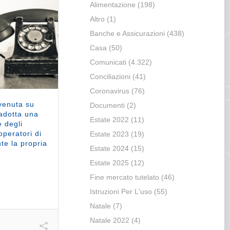
Alimentazione
(198)
Altro
(1)
Banche e Assicurazioni
(438)
Casa
(50)
Comunicati
(4.322)
Conciliazioni
(41)
Coronavirus
(76)
rvenuta su
Documenti
(2)
adotta una
Estate 2022
(11)
 degli
operatori di
Estate 2023
(19)
te la propria
Estate 2024
(15)
Estate 2025
(12)
Fine mercato tutelato
(46)
Istruzioni Per L'uso
(55)
Natale
(7)
Natale 2022
(4)