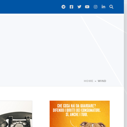
HOME
»
WIND