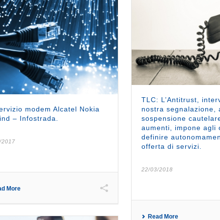
TLC: L’Antitrust, inte
ervizio modem Alcatel Nokia
nostra segnalazione, 
ind – Infostrada.
sospensione cautelare
aumenti, impone agli 
definire autonomamen
/2017
offerta di servizi.
22/03/2018
ad More
Read More