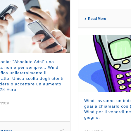
Read More
fonia: “Absolute Adsl” una
ffa non è per sempre… Wind
fica unilateralmente il
ratto. Unica scelta degli utenti
dere o accettare un aumento
,28 Euro.
Wind: avranno un ind
/2016
guai a chiamarlo così)
Wind per il venerdì n
giugno.