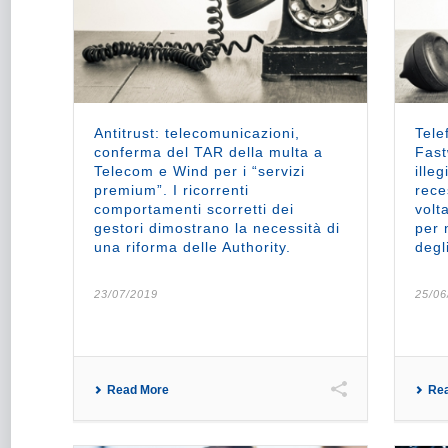
Antitrust: telecomunicazioni,
Tele
conferma del TAR della multa a
Fast
Telecom e Wind per i “servizi
ille
premium”. I ricorrenti
rece
comportamenti scorretti dei
volt
gestori dimostrano la necessità di
per 
una riforma delle Authority.
degl
23/07/2019
25/06
Read More
Re