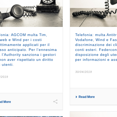
fonia: AGCOM multa Tim,
Telefonia: multa Antitr
web e Wind per i costi
Vodafone, Wind e Fas
gittimamente applicati per il
discriminazione dei cl
sso anticipato. Per l’ennesima
conti esteri. Federco
a l’Authority sanziona i gestori
disposizione degli uten
non aver rispettato un diritto
per informazioni e as
i utenti.
30/04/2019
/2019
Read More
ad More