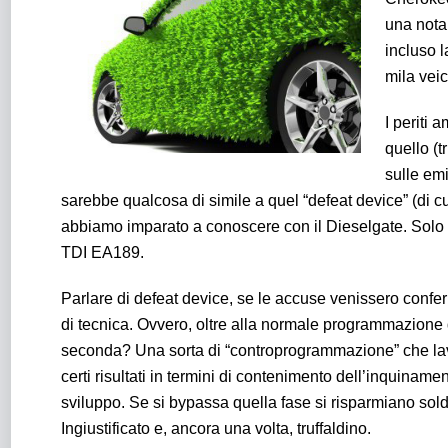
una nota 
incluso l
mila veic
I periti 
quello (t
sulle emi
sarebbe qualcosa di simile a quel “defeat device” (di 
abbiamo imparato a conoscere con il Dieselgate. Solo c
TDI EA189.
Parlare di defeat device, se le accuse venissero confe
di tecnica. Ovvero, oltre alla normale programmazione de
seconda? Una sorta di “controprogrammazione” che lavor
certi risultati in termini di contenimento dell’inquiname
sviluppo. Se si bypassa quella fase si risparmiano soldi 
Ingiustificato e, ancora una volta, truffaldino.