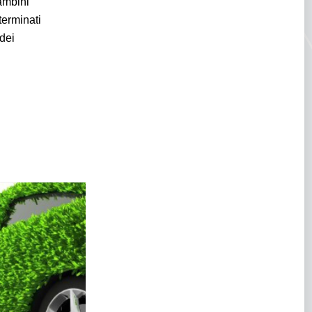
ambini
terminati
 dei