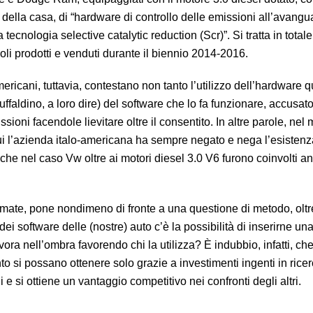
della casa, di “hardware di controllo delle emissioni all’avangua
a tecnologia selective catalytic reduction (Scr)”. Si tratta in total
oli prodotti e venduti durante il biennio 2014-2016.
americani, tuttavia, contestano non tanto l’utilizzo dell’hardware 
ruffaldino, a loro dire) del software che lo fa funzionare, accusato 
ssioni facendole lievitare oltre il consentito. In altre parole, nel 
cui l’azienda italo-americana ha sempre negato e nega l’esistenz
he nel caso Vw oltre ai motori diesel 3.0 V6 furono coinvolti an
rmate, pone nondimeno di fronte a una questione di metodo, olt
i software delle (nostre) auto c’è la possibilità di inserirne un
a nell’ombra favorendo chi la utilizza? È indubbio, infatti, ch
nto si possano ottenere solo grazie a investimenti ingenti in rice
e si ottiene un vantaggio competitivo nei confronti degli altri.