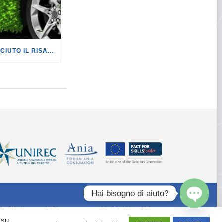
VOLKSWAGEN: RICONOSCIUTO IL RISARCIMENTO AGLI AUTOMOBILISTI TEDESCHI. ORA È IL TURNO DELL’ITALIA.
Hai bisogno di aiuto?
55 ufficiostampa@federconsumatori.it -
Cookies Policy
Open
 su
chaty