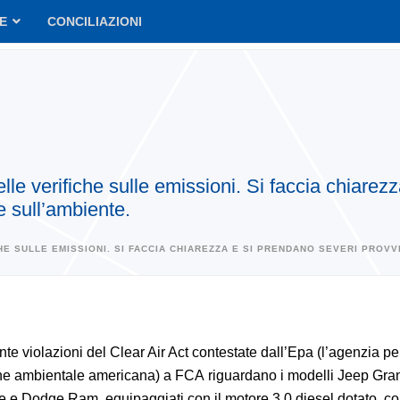
VE
CONCILIAZIONI
le verifiche sulle emissioni. Si faccia chiarez
 e sull’ambiente.
HE SULLE EMISSIONI. SI FACCIA CHIAREZZA E SI PRENDANO SEVERI PROVV
te violazioni del Clear Air Act contestate dall’Epa (l’agenzia pe
ne ambientale americana) a FCA riguardano i modelli Jeep Gra
 e Dodge Ram, equipaggiati con il motore 3.0 diesel dotato, c