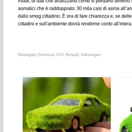
infatti, di dati che analizzano come si perdano almeno 
asmatici che è raddoppiato: 30 mila casi di asma all’a
dallo smog cittadino. È ora di fare chiarezza e, se dell
cittadini e sull'ambiente dovrà renderne conto all'inter
Dieselgate
Emissioni
FCA
Renault
Volkswagen
,
,
,
,