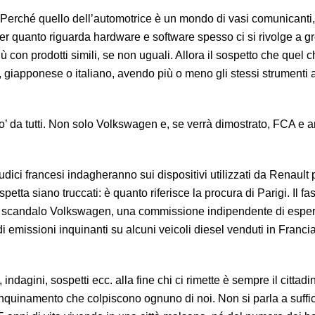
Perché quello dell’automotrice è un mondo di vasi comunicanti
 quanto riguarda hardware e software spesso ci si rivolge a g
iù con prodotti simili, se non uguali. Allora il sospetto che quel c
giapponese o italiano, avendo più o meno gli stessi strumenti 
’ da tutti. Non solo Volkswagen e, se verrà dimostrato, FCA e a
udici francesi indagheranno sui dispositivi utilizzati da Renault 
petta siano truccati: è quanto riferisce la procura di Parigi. Il fa
 lo scandalo Volkswagen, una commissione indipendente di esper
i emissioni inquinanti su alcuni veicoli diesel venduti in Franci
indagini, sospetti ecc. alla fine chi ci rimette è sempre il cittadin
 inquinamento che colpiscono ognuno di noi. Non si parla a suffi