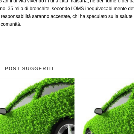
5 anni di vita vivendo in una città malsana, né del numero dei b
nno, 35 mila di bronchite, secondo l'OMS inequivocabilmente de
e responsabilità saranno accertate, chi ha speculato sulla salute
a comunità.
POST SUGGERITI