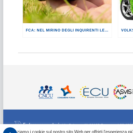
FCA: NEL MIRINO DEGLI INQUIRENTI LE EMISSIONI TRUCCATE DI ALCUNE AUTO DEL GRUPPO.
Via Palestro 11 00185 Roma - tel 06 420
Utilizziamo i cookie sul nostro sito Web per offrirti l'esperienza p