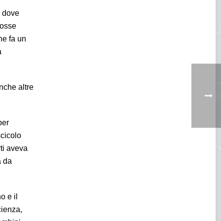
, dove
rosse
he fa un
a
nche altre
per
scicolo
ti aveva
a da
o e il
cienza,