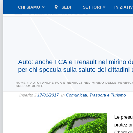
CHI SIAMO
SEDI
SETTORI
INIZIATI
Auto: anche FCA e Renault nel mirino del
per chi specula sulla salute dei cittadini
HOME
»
AUTO: ANCHE FCA E RENAULT NEL MIRINO DELLE VERIFIC
SULL’AMBIENTE.
Inserito il
17/01/2017
In
Comunicati
,
Trasporti e Turismo
Le presun
protezio
Cherokee