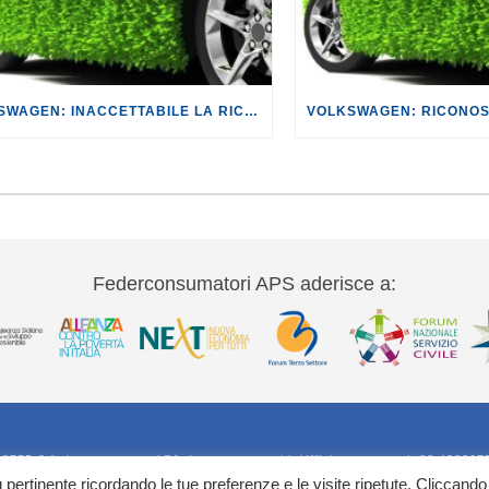
VOLKSWAGEN: INACCETTABILE LA RICHIESTA DI ARCHIVIAZIONE.
Federconsumatori APS aderisce a:
20755-9 federconsumatori@federconsumatori.it Ufficio stampa tel: 06 420207
iù pertinente ricordando le tue preferenze e le visite ripetute. Cliccando