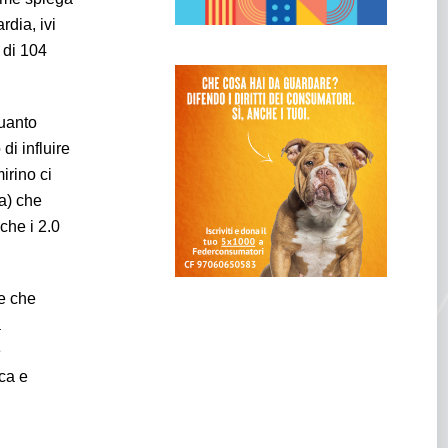
rdia, ivi
e di 104
quanto
di influire
mirino ci
a) che
che i 2.0
re che
a
e
rca e