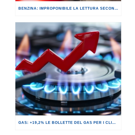
BENZINA: IMPROPONIBILE LA LETTURA SECONDO CUI PROROGARE IL TAGLIO DELLE ACCISE SIGNIFICA TASSARE TUTTI I CITTADINI.
GAS: +19,2% LE BOLLETTE DEL GAS PER I CLIENTI IN SERVIZIO DI VULNERABILITÀ.