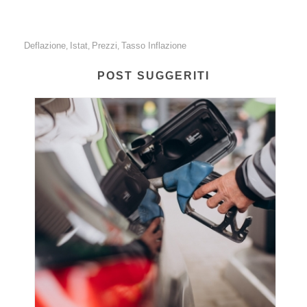
Deflazione
Istat
Prezzi
Tasso Inflazione
,
,
,
POST SUGGERITI