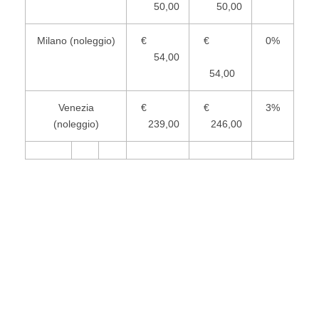
50,00
50,00
Milano (noleggio)
€
€
0%
54,00
54,00
Venezia
€
€
3%
(noleggio)
239,00
246,00
Carnevale: tra maschere, coriandoli e dolci tipici, i costi
aumentano mediamente del +5% rispetto allo scorso anno.
Per risparmiare si dà sempre più spazio alla creatività e al
fai da te.