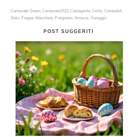
Carnevale Green
Carnevale2023
Castagnole
Cento
Coriandoli
,
,
,
,
,
Dolci
Frappe
Maschere
Putignano
Venezia
Viareggio
,
,
,
,
,
POST SUGGERITI