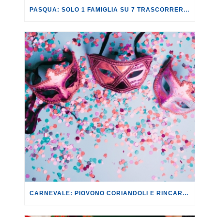
PASQUA: SOLO 1 FAMIGLIA SU 7 TRASCORRERÀ QUESTA FESTIVITÀ LONTANO DA CASA.
CARNEVALE: PIOVONO CORIANDOLI E RINCARI. I COSTI DI MASCHERE, TRUCCHI E DOLCI AUMENTANO MEDIAMENTE DEL +6% RISPETTO AL 2025.