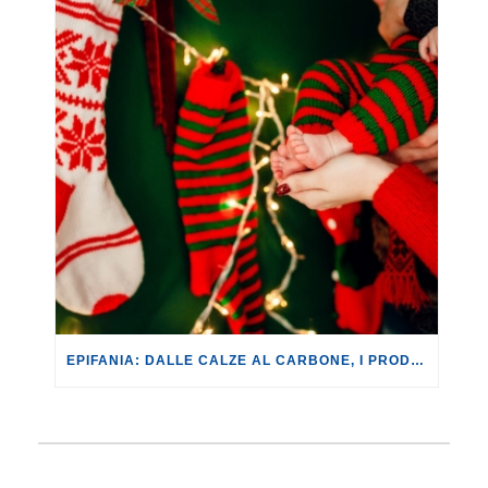
EPIFANIA: DALLE CALZE AL CARBONE, I PRODOTTI TIPICI AUMENTANO MEDIAMENTE DEL 7%.