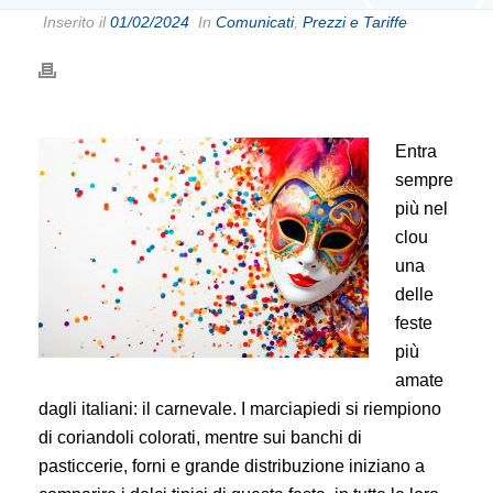
Inserito il
01/02/2024
In
Comunicati
,
Prezzi e Tariffe
Entra
sempre
più nel
clou
una
delle
feste
più
amate
dagli italiani: il carnevale. I marciapiedi si riempiono
di coriandoli colorati, mentre sui banchi di
pasticcerie, forni e grande distribuzione iniziano a