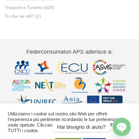
Trasporti e Turismo
(626)
Tu che ne sAI?
(2)
Federconsumatori APS aderisce a:
Utilizziamo i cookie sul nostro sito Web per offrirti
l'esperienza più pertinente ricordando le tue preferenze e le
visite ripetute. Cliccando su "Accetta" acconsenti all'uso di
Hai bisogno di aiuto?
TUTTI i cookie.
Via Palestro 11 00185 Roma - tel 06
Open