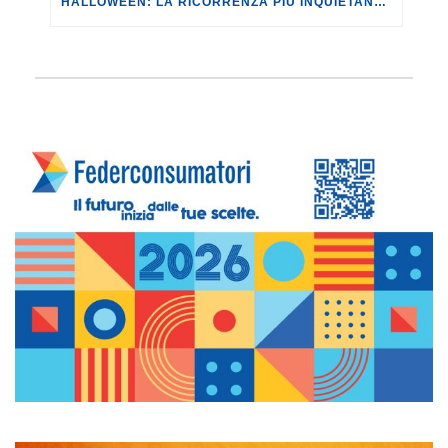
HALLOWEEN: LA RICORRENZA PIÙ INQUIETANTE DELL’ANNO È SEMPRE PIÙ CARA.