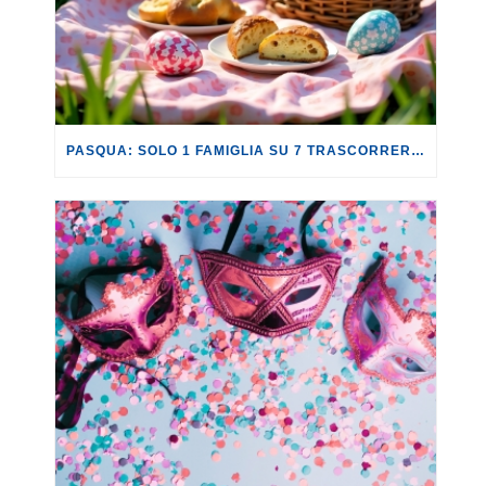
PASQUA: SOLO 1 FAMIGLIA SU 7 TRASCORRERÀ QUESTA FESTIVITÀ LONTANO DA CASA.