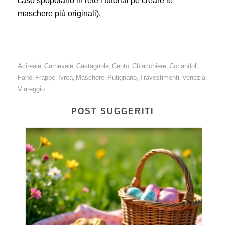
caso spopolano in rete i tutorial pe creare le
maschere più originali).
Acireale
Carnevale
Castagnole
Cento
Chiacchiere
Coriandoli
,
,
,
,
,
,
Fano
Frappe
Ivrea
Maschere
Putignano
Travestimenti
Venezia
,
,
,
,
,
,
,
Viareggio
POST SUGGERITI