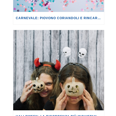
CARNEVALE: PIOVONO CORIANDOLI E RINCARI. I COSTI DI MASCHERE, TRUCCHI E DOLCI AUMENTANO MEDIAMENTE DEL +6% RISPETTO AL 2025.