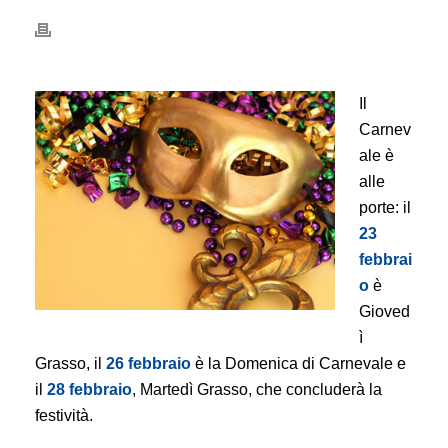
Il
Carnev
ale è
alle
porte: il
23
febbrai
o
è
Gioved
ì
Grasso, il
26 febbraio
è la Domenica di Carnevale e
il
28 febbraio
, Martedì Grasso, che concluderà la
festività.