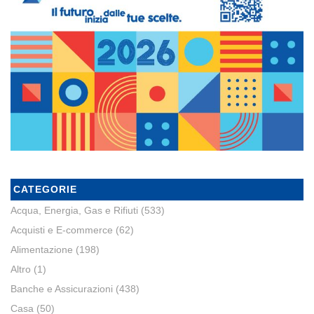
CATEGORIE
Acqua, Energia, Gas e Rifiuti
(533)
Acquisti e E-commerce
(62)
Alimentazione
(198)
Altro
(1)
Banche e Assicurazioni
(438)
Casa
(50)