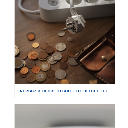
ENERGIA: IL DECRETO BOLLETTE DELUDE I CITTADINI, ANCHE NELLA SUA CONVERSIONE IN LEGGE.