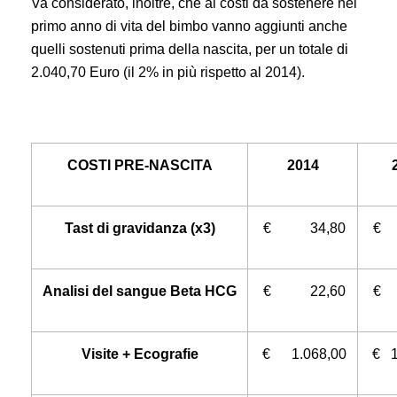
Va considerato, inoltre, che ai costi da sostenere nel
primo anno di vita del bimbo vanno aggiunti anche
quelli sostenuti prima della nascita, per un totale di
2.040,70 Euro (il 2% in più rispetto al 2014).
COSTI PRE-NASCITA
2014
Tast di gravidanza (x3)
€ 34,80
€ 
Analisi del sangue Beta HCG
€ 22,60
€ 
Visite + Ecografie
€ 1.068,00
€ 1