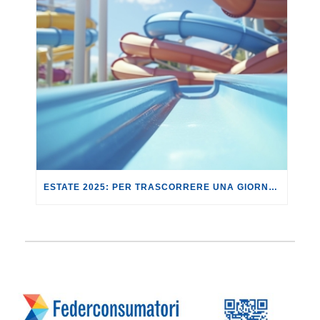
ESTATE 2025: PER TRASCORRERE UNA GIORNATA IN UN PARCO ACQUATICO UNA FAMIGLIA SPENDERÀ 290,07 EURO, IL +4% RISPETTO AL 2024, MA IL +43% RISPETTO AL 2021!