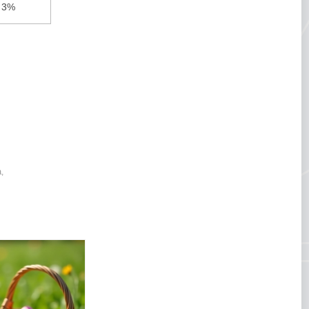
3%
le esperienze da
a
,