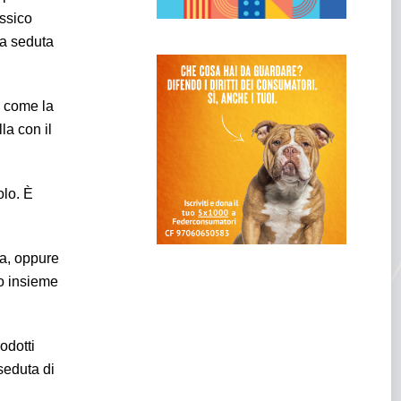
assico
lla seduta
, come la
la con il
olo. È
na, oppure
po insieme
odotti
seduta di