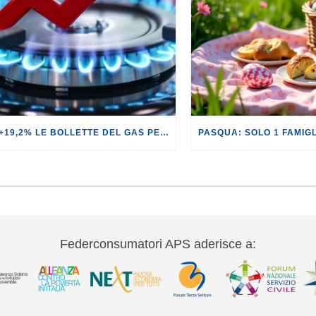
GAS: +19,2% LE BOLLETTE DEL GAS PER I CLIENTI IN SERVIZIO DI VULNERABILITÀ.
Federconsumatori APS aderisce a: