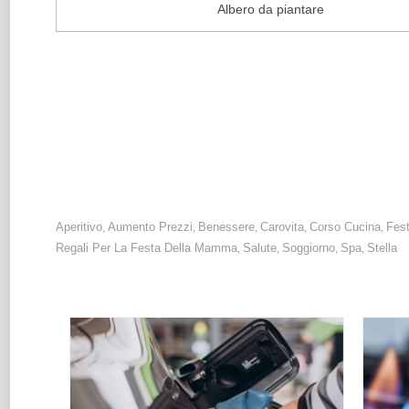
Albero da piantare
Festa della Mamma: dai regali più originali a quelli più classic
condividere.
Aperitivo
Aumento Prezzi
Benessere
Carovita
Corso Cucina
Fes
,
,
,
,
,
Regali Per La Festa Della Mamma
Salute
Soggiorno
Spa
Stella
,
,
,
,