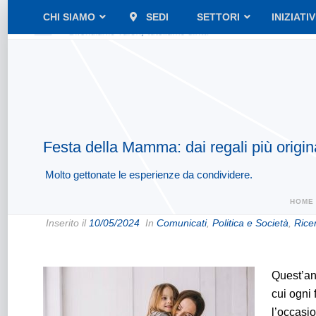
CHI SIAMO
SEDI
SETTORI
INIZIATI
Festa della Mamma: dai regali più originali
Molto gettonate le esperienze da condividere.
HOME
Inserito il
10/05/2024
In
Comunicati
,
Politica e Società
,
Rice
Quest’an
cui ogni 
l’occasio