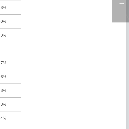
3%
0%
3%
7%
6%
3%
3%
4%