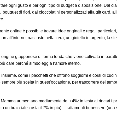
tare ogni gusto e per ogni tipo di budget a disposizione. Dal cl
al bouquet di fiori, dai cioccolatini personalizzati alla gift card, a
re.
nte online è possibile trovare idee originali e regali particolari
on all’interno, nascosto nella cera, un gioiello in argento; la stel
di origine giapponese di forma tonda che viene coltivata in baratt
e più care perché simboleggia l’amore eterno.
insieme, come i pacchetti che offrono soggiorni e corsi di cuci
 sempre più scelta in quest’occasione, per trascorrere del tem
lla Mamma aumentano mediamente del +4%: in testa ai rincari i pr
io un bracciale costa il 7% in più), i trattamenti benessere (una 