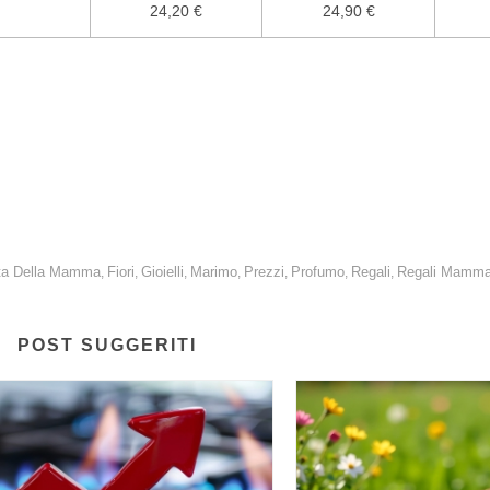
24,20 €
24,90 €
i, ci sono opzioni per tutte le tasche e per tutti i gusti! Molto gettonate 
ta Della Mamma
Fiori
Gioielli
Marimo
Prezzi
Profumo
Regali
Regali Mamm
,
,
,
,
,
,
,
POST SUGGERITI