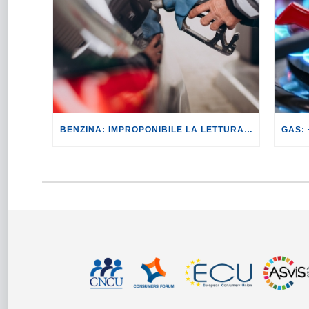
BENZINA: IMPROPONIBILE LA LETTURA SECONDO CUI PROROGARE IL TAGLIO DELLE ACCISE SIGNIFICA TASSARE TUTTI I CITTADINI.