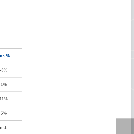
ar. %
-3%
1%
11%
5%
n.d.