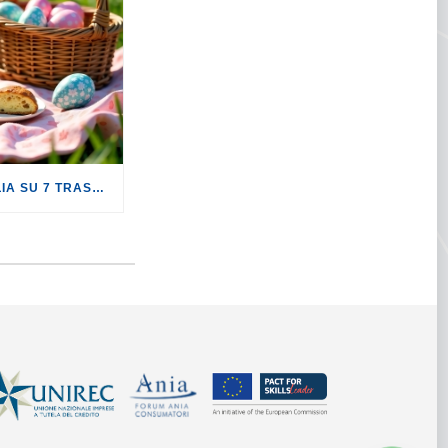
PASQUA: SOLO 1 FAMIGLIA SU 7 TRASCORRERÀ QUESTA FESTIVITÀ LONTANO DA CASA.