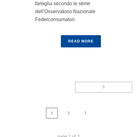
famiglia secondo le stime
dell’Osservatorio Nazionale
Federconsumatori.
READ MORE
1
2
3
page
1
of
3