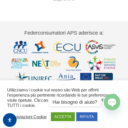
Federconsumatori APS aderisce a:
Utilizziamo i cookie sul nostro sito Web per offrirti
l'esperienza più pertinente ricordando le tue preferenze e le
visite ripetute. Cliccando su "Accetta" acconsenti all'uso di
Hai bisogno di aiuto?
TUTTI i cookie.
Via Palestro 11 00185 Roma - tel 06
Open
Impostazioni Cookie
ACCETTA
RIFIUTA
chaty
42020755-9 federconsumatori@federconsumatori.it Ufficio stampa tel: 06
42020755 ufficiostampa@federconsumatori.it -
Cookies Policy
Images by Freepik
o generate con Adobe Firefly / Nano Banana