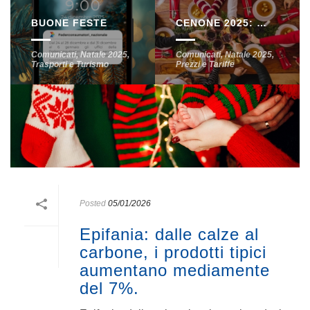
BUONE FESTE
CENONE 2025: IL COSTO DEL MENU AUMENTA DEL +5% PER LA VIGILIA DI NATALE E DEL +2% PER CAPODANNO. IL 31% DELLE FAMIGLIE RIDURRÀ DI ALMENO UNA PORTATA IL CLASSICO CENONE.
Comunicati
,
Natale 2025
,
Comunicati
,
Natale 2025
,
Trasporti e Turismo
Prezzi e Tariffe
Posted
05/01/2026
Epifania: dalle calze al
carbone, i prodotti tipici
aumentano mediamente
del 7%.