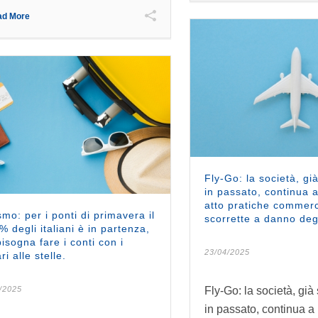
ad More
Fly-Go: la società, gi
in passato, continua a
atto pratiche commerc
smo: per i ponti di primavera il
scorrette a danno degl
% degli italiani è in partenza,
isogna fare i conti con i
23/04/2025
ri alle stelle.
/2025
Fly-Go: la società, già
in passato, continua a 