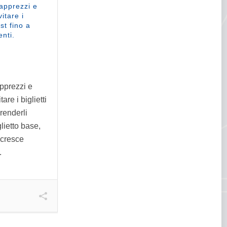
apprezzi e
vitare i
ost fino a
nti.
pprezzi e
are i biglietti
 renderli
lietto base,
 cresce
.