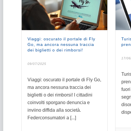
Viaggi: oscurato il portale di Fly
Turi
Go, ma ancora nessuna traccia
pren
dei biglietti o dei rimborsi!
17/06
09/07/2025
Turi
Viaggi: oscurato il portale di Fly Go,
pren
ma ancora nessuna traccia dei
fuori
biglietti o dei rimborsi! I cittadini
segn
coinvolti sporgano denuncia e
diso
inviino diffida alla società.
disp
Federconsumatori a [...]