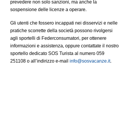
prevedere non solo sanzioni, ma anche la
sospensione delle licenze a operare.
Gli utenti che fossero incappati nei disservizi e nelle
pratiche scorrette della società possono rivolgersi
agli sportelli di Federconsumatori, per ottenere
informazioni e assistenza, oppure contattate il nostro
sportello dedicato SOS Turista al numero 059
251108 o all’indirizzo e-mail
info@sosvacanze.it
.
Turismo: quando la prenotazione prende il volo!
Situazione Fly Go fuori controllo: decine di
segnalazioni al giorno, consumatori disorientati.
Federconsumatori a disposizione per informazione e
assistenza.