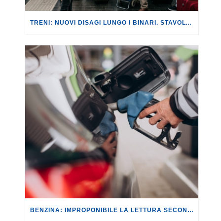
TRENI: NUOVI DISAGI LUNGO I BINARI. STAVOLTA SULLA LINEA AV ROMA-NAPOLI, CON RITARDI FINO A 180 MINUTI.
BENZINA: IMPROPONIBILE LA LETTURA SECONDO CUI PROROGARE IL TAGLIO DELLE ACCISE SIGNIFICA TASSARE TUTTI I CITTADINI.