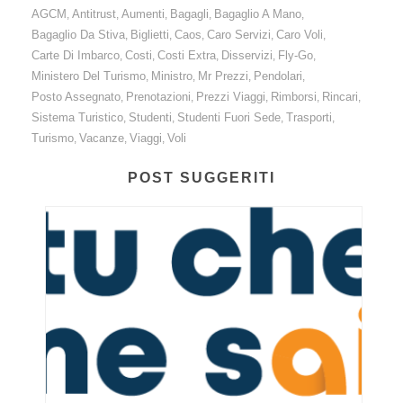
AGCM
Antitrust
Aumenti
Bagagli
Bagaglio A Mano
,
,
,
,
,
Bagaglio Da Stiva
Biglietti
Caos
Caro Servizi
Caro Voli
,
,
,
,
,
Carte Di Imbarco
Costi
Costi Extra
Disservizi
Fly-Go
,
,
,
,
,
Ministero Del Turismo
Ministro
Mr Prezzi
Pendolari
,
,
,
,
Posto Assegnato
Prenotazioni
Prezzi Viaggi
Rimborsi
Rincari
,
,
,
,
,
Sistema Turistico
Studenti
Studenti Fuori Sede
Trasporti
,
,
,
,
Turismo
Vacanze
Viaggi
Voli
,
,
,
POST SUGGERITI