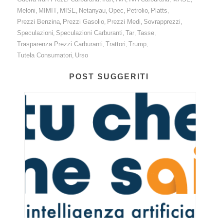
Meloni
MIMIT
MISE
Netanyau
Opec
Petrolio
Platts
,
,
,
,
,
,
,
Prezzi Benzina
Prezzi Gasolio
Prezzi Medi
Sovrapprezzi
,
,
,
,
Speculazioni
Speculazioni Carburanti
Tar
Tasse
,
,
,
,
Trasparenza Prezzi Carburanti
Trattori
Trump
,
,
,
Tutela Consumatori
Urso
,
POST SUGGERITI