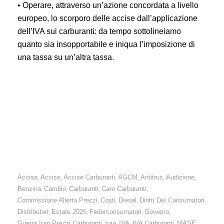
• Operare, attraverso un’azione concordata a livello
europeo, lo scorporo delle accise dall’applicazione
dell’IVA sui carburanti: da tempo sottolineiamo
quanto sia insopportabile e iniqua l’imposizione di
una tassa su un’altra tassa.
Carburanti: prezzi ancora alti nonostante il recente calo
delle quotazioni internazionali. Monitoreremo le evoluzioni.
Necessaria maggiore trasparenza e interventi urgenti per
una determinazione corretta dei prezzi, anche superando le
opacità del Platts.
Accisa
Accise
Accise Carburanti
AGCM
Antitrus
Audizione
,
,
,
,
,
,
Benzina
Cambio
Carburanti
Caro Carburanti
,
,
,
,
Commissione Allerta Prezzi
Costi
Diesel
Diritti Dei Consumatori
,
,
,
,
Distributori
Estate 2025
Federconsumatori
Governo
,
,
,
,
Guerra Iran Prezzi Carburanti
Iran
IVA
IVA Carburanti
MASE
,
,
,
,
,