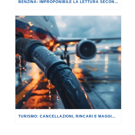
BENZINA: IMPROPONIBILE LA LETTURA SECONDO CUI PROROGARE IL TAGLIO DELLE ACCISE SIGNIFICA TASSARE TUTTI I CITTADINI.
TURISMO: CANCELLAZIONI, RINCARI E MAGGIORAZIONI DI VOLI E PRENOTAZIONI.