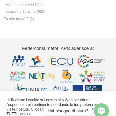
Telecomunicazioni
(300)
Trasporti e Turismo
(626)
Tu che ne sAI?
(2)
Federconsumatori APS aderisce a:
Utilizziamo i cookie sul nostro sito Web per offrirti
l'esperienza più pertinente ricordando le tue preferenze e le
visite ripetute. Cliccando su "Accetta" acconsenti all'uso di
Hai bisogno di aiuto?
TUTTI i cookie.
Via Palestro 11 00185 Roma - tel 06