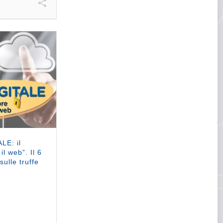
LE: il
l web”. Il 6
ulle truffe