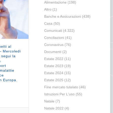
Alimentazione
(198)
Altro
(1)
Banche e Assicurazioni
(438)
Casa
(50)
Comunicati
(4.322)
Conciliazioni
(41)
Coronavirus
(76)
etti al
 – Mercoledì
Documenti
(2)
 segui la
Estate 2022
(11)
a
port
Estate 2023
(19)
malattie
Estate 2024
(15)
ice
in Europa.
Estate 2025
(12)
Fine mercato tutelato
(46)
Istruzioni Per L'uso
(55)
Natale
(7)
Natale 2022
(4)