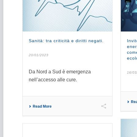
Sanità: tra criticità e diritti negati.
Invi
ener
come
20/01/2023
ecol
Da Nord a Sud è emergenza
16/03
nell’accesso alle cure.
Re
Read More